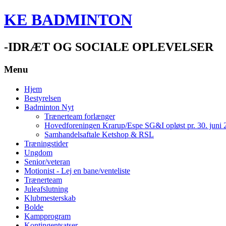
KE BADMINTON
-IDRÆT OG SOCIALE OPLEVELSER
Menu
Hjem
Bestyrelsen
Badminton Nyt
Trænerteam forlænger
Hovedforeningen Krarup/Espe SG&I opløst pr. 30. juni 
Samhandelsaftale Ketshop & RSL
Træningstider
Ungdom
Senior/veteran
Motionist - Lej en bane/venteliste
Trænerteam
Juleafslutning
Klubmesterskab
Bolde
Kampprogram
Kontingentsatser