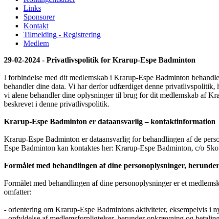
Links
Sponsorer
Kontakt
Tilmelding - Registrering
Medlem
29-02-2024 - Privatlivspolitik for Krarup-Espe Badminton
I forbindelse med dit medlemskab i Krarup-Espe Badminton behandler 
behandler dine data. Vi har derfor udfærdiget denne privatlivspolitik
vi alene behandler dine oplysninger til brug for dit medlemskab af K
beskrevet i denne privatlivspolitik.
Krarup-Espe Badminton er dataansvarlig – kontaktinformation
Krarup-Espe Badminton er dataansvarlig for behandlingen af de perso
Espe Badminton kan kontaktes her: Krarup-Espe Badminton, c/o Sk
Formålet med behandlingen af dine personoplysninger, herunder
Formålet med behandlingen af dine personoplysninger er et medlems
omfatter:
- orientering om Krarup-Espe Badmintons aktiviteter, eksempelvis i 
- opfyldelse af medlemsforpligtelser, herunder opkrævning og betaling