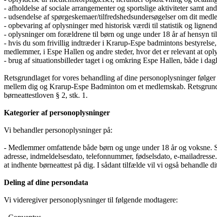
- afholdelse af sociale arrangementer og sportslige aktiviteter samt andr
- udsendelse af spørgeskemaer/tilfredshedsundersøgelser om dit me
- opbevaring af oplysninger med historisk værdi til statistik og lignen
- oplysninger om forældrene til børn og unge under 18 år af hensyn t
- hvis du som frivillig indtræder i Krarup-Espe badmintons bestyrelse,
medlemmer, i Espe Hallen og andre steder, hvor det er relevant at o
- brug af situationsbilleder taget i og omkring Espe Hallen, både i d
Retsgrundlaget for vores behandling af dine personoplysninger følger in
mellem dig og Krarup-Espe Badminton om et medlemskab. Retsgrundlaget
børneattestloven § 2, stk. 1.
Kategorier af personoplysninger
Vi behandler personoplysninger på:
- Medlemmer omfattende både børn og unge under 18 år og voksne. So
adresse, indmeldelsesdato, telefonnummer, fødselsdato, e-mailadresse. F
at indhente børneattest på dig. I sådant tilfælde vil vi også behandle 
Deling af dine persondata
Vi videregiver personoplysninger til følgende modtagere: