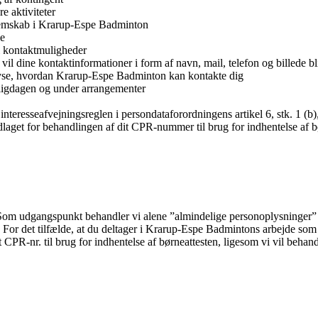
e aktiviteter
dlemskab i Krarup-Espe Badminton
de
il kontaktmuligheder
 vil dine kontaktinformationer i form af navn, mail, telefon og billede
plyse, hvordan Krarup-Espe Badminton kan kontakte dig
agligdagen og under arrangementer
teresseafvejningsreglen i persondataforordningens artikel 6, stk. 1 (b),
 for behandlingen af dit CPR-nummer til brug for indhentelse af børne
m udgangspunkt behandler vi alene ”almindelige personoplysninger” i 
or det tilfælde, at du deltager i Krarup-Espe Badmintons arbejde som friv
dit CPR-nr. til brug for indhentelse af børneattesten, ligesom vi vil beha