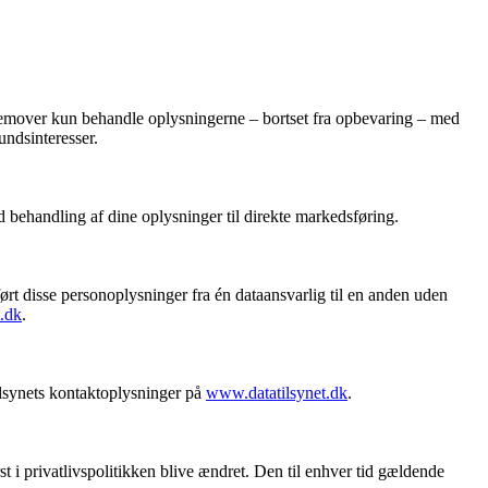
i fremover kun behandle oplysningerne – bortset fra opbevaring – med
undsinteresser.
d behandling af dine oplysninger til direkte markedsføring.
ført disse personoplysninger fra én dataansvarlig til en anden uden
.dk
.
tilsynets kontaktoplysninger på
www.datatilsynet.dk
.
t i privatlivspolitikken blive ændret. Den til enhver tid gældende