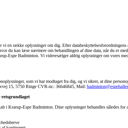
vi en række oplysninger om dig. Efter databeskyttelsesforordningens a
, hvor du kan læse nærmere om behandlingen af dine data, når du er med
rarup-Espe Badminton. Vi videresælger aldrig oplysninger om vores medle
noplysninger, som vi har modtaget fra dig, og vi sikrer, at dine perso
ovvej 15, 5750 Ringe CVR-nr.: 36646845, Mail:
badminton@espehalle
 retsgrundlaget
kab i Krarup-Espe Badminton. Dine oplysninger behandles således for 
nyhedsbreve
 af kontingent