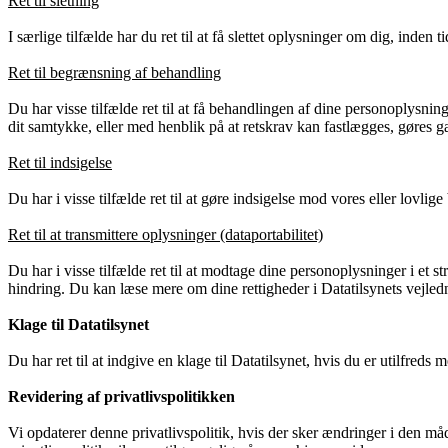
Ret til sletning
I særlige tilfælde har du ret til at få slettet oplysninger om dig, inden 
Ret til begrænsning af behandling
Du har visse tilfælde ret til at få behandlingen af dine personoplysn
dit samtykke, eller med henblik på at retskrav kan fastlægges, gøres gæ
Ret til indsigelse
Du har i visse tilfælde ret til at gøre indsigelse mod vores eller lov
Ret til at transmittere oplysninger (dataportabilitet)
Du har i visse tilfælde ret til at modtage dine personoplysninger i et 
hindring. Du kan læse mere om dine rettigheder i Datatilsynets vejled
Klage til Datatilsynet
Du har ret til at indgive en klage til Datatilsynet, hvis du er utilfr
Revidering af privatlivspolitikken
Vi opdaterer denne privatlivspolitik, hvis der sker ændringer i den må