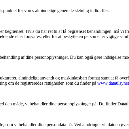
tidspunktet for vores almindelige generelle sletning indtræffer.
inger begrænset. Hvis du har ret til at få begrænset behandlingen, må v
ldende eller forsvares, eller for at beskytte en person eller vigtige samf
lige behandling af dine personoplysninger. Du kan også gøre indsigelse mo
struktureret, almindeligt anvendt og maskinlæsbart format samt at få over
ning om de registreredes rettigheder, som du finder på
www.datatilsynet
eds med den måde, vi behandler dine personoplysninger på. Du finder Data
de, som vi behandler dine persondata på. Ved ændringer vil datoen øvers