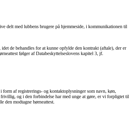
 blive delt med lubbens brugere på hjemmeside, i kommunikationen til
 idet de behandles for at kunne opfylde den kontrakt (aftale), der er
attest følger af Databeskyttelseslovens kapitel 3, jf.
form af registrerings- og kontaktoplysninger som navn, køn,
illig, og i den forbindelse har med unge at gøre, er vi forpligtet til
ndle den modtagne børneattest.